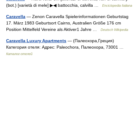
(bot.) [varietà di mele] ▶◀ battocchia, calvilla …
Enciclopedia Italiana
Caravella
— Zenon Caravella Spielerinformationen Geburtstag
17. März 1983 Geburtsort Cairns, Australien Größe 176 cm
Position Mittelfeld Vereine als Aktiver1 Jahre …
Deutsch Wikipedia
Caravella Luxury Apartments
— (Палеохора,Греция)
Категория отеля: Адрес: Paleochora, Палеохора, 73001 …
Каталог отелей