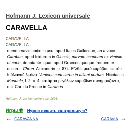
Hofmann J. Lexicon universale
CARAVELLA
CARAVELLA
CARAVELLA
nomen navis hodie in usu, apud Italos Gallosque, an a voce
Carabus
, apud Isidorum in
Giossis, parvam scapham ex viminie
et corio
, denotante: quae apud Graecos quoque frequenter
occurrit.
Chron
. Alexandrin. p. 874. Ε᾿λθὼ μετά καράβου εἰς τȏυ
Ιοὐλιανοῦ λιμένα.
Veniens cum carbo in Iuliani portum
. Nicetas in
Manuele
, l. 2. c. 4. κατάρτια μεγάλων καραβίων συνηρμόζοντο,
etc. Car. du Fresne in
Carabus
.
Hofmann J. Lexicon universale
.
1698
.
Игры ⚽
Нужно решить контрольную?
CARAVANNA
CARAVIA