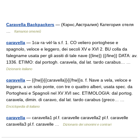
Caravella Backpackers
— (Кэрнс,Австралия) Категория отеля
…
Каталог отелей
caravella
— 1ca·ra·vèl·la s.f. 1. CO veliero portoghese e
spagnolo, veloce e leggero, dei secoli XV e XVI 2. BU colla da
falegname usata per gli assiti di tale nave {{line}} {{/line}} DATA: av.
1336. ETIMO: dal portogh. caravela, dal lat. tardo carabus… …
Dizionario italiano
caravella
— {{hw}}{{caravella}}{{/hw}}s. f. Nave a vela, veloce e
leggera, a un solo ponte, con tre o quattro alberi, usata spec. da
Portoghesi e Spagnoli nel XV XVI sec. ETIMOLOGIA: dal portog.
caravela, dimin. di caravo, dal lat. tardo carabus (greco… …
Enciclopedia di italiano
caravella
— caravella1 pl.f. caravelle caravella2 pl.f. caravelle
caravella3 pl.f. caravelle …
Dizionario dei sinonimi e contrari